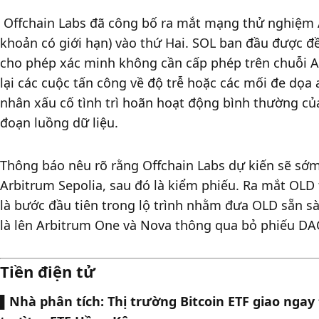
 Offchain Labs đã công bố ra mắt mạng thử nghiệm Arbitrum OLD (Độ trễ thanh 
khoản có giới hạn) vào thứ Hai. SOL ban đầu được đ
cho phép xác minh không cần cấp phép trên chuỗi A
lại các cuộc tấn công về độ trễ hoặc các mối đe dọa 
nhân xấu cố tình trì hoãn hoạt động bình thường củ
đoạn luồng dữ liệu.  
Thông báo nêu rõ rằng Offchain Labs dự kiến ​​sẽ sớm
Arbitrum Sepolia, sau đó là kiểm phiếu. Ra mắt OLD
là bước đầu tiên trong lộ trình nhằm đưa OLD sẵn s
là lên Arbitrum One và Nova thông qua bỏ phiếu DA
Tiền điện tử
▌
Nhà phân tích: Thị trường Bitcoin ETF giao ngay 