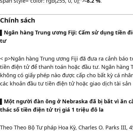
span style="color: rgb(255, 0, 0);">
-8.2 
%
. 
Chính sách
▌
Ngân hàng Trung ương Fiji: Cấm sử dụng tiền đi
tư
< p>Ngân hàng Trung ương Fiji đã đưa ra cảnh báo tớ
tiền điện tử để thanh toán hoặc đầu tư. Ngân hàng T
không có giấy phép nào được cấp cho bất kỳ cá nhân
các khoản đầu tư tiền điện tử hoặc giao dịch tài sản 
▌
Một người đàn ông ở Nebraska đã bị bắt vì ăn c
thác số tiền điện tử trị giá 1 triệu đô la
Theo Theo Bộ Tư pháp Hoa Kỳ, Charles O. Parks III, 45