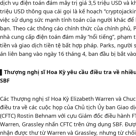
dịch vụ điện toán đám mây trị giá 3,5 triệu USD và khai
triệu USD thông qua cái gọi là kế hoạch "cryptojackin
việc sử dụng sức mạnh tính toán của người khác để k
bạn. Theo các thông cáo chính thức của chính phủ, Pa
nhà cung cấp điện toán đám mây “nổi tiếng”, phạm t
tiền và giao dịch tiền tệ bất hợp pháp. Parks, người s
án liên bang vào ngày 16 tháng 4, ban đầu bị bắt vào
▌
Thượng nghị sĩ Hoa Kỳ yêu cầu điều tra về nhiều
SBF
Các Thượng nghị sĩ Hoa Kỳ Elizabeth Warren và Chuc
điều tra về các cuộc họp của Chủ tịch Ủy ban Giao d
(CFTC) Rostin Behnam với cựu Giám đốc điều hành F
Warren, Grassley nhấn CFTC trên ứng dụng SBF. Được
nhận được thư từ Warren và Grassley, nhưng từ chối